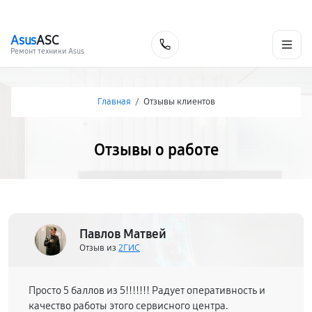
г. Тольятти
Ежедневно, с 10:00 до 20:00
+7 (848) 238-60-93
Asus
ASC
Заказать
Ремонт техники Asus
Главная
/
Отзывы клиентов
Отзывы о работе
Павлов Матвей
Отзыв из
2ГИС
Просто 5 баллов из 5!!!!!!! Радует оперативность и
качество работы этого сервисного центра.