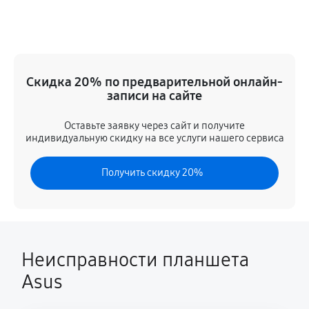
Замена стекла
1270 руб
60 минут
Замена динамика
Скидка 20% по предварительной онлайн-
580 руб
60 минут
записи на сайте
Замена задней крышки
Оставьте заявку через сайт и получите
индивидуальную скидку на все услуги нашего сервиса
920 руб
60 минут
Получить скидку 20%
Замена дисплея (экрана)
1380 руб
60 минут
Замена корпуса
920 руб
60 минут
Неисправности планшета
Asus
Замена аккумулятора
580 руб
60 минут