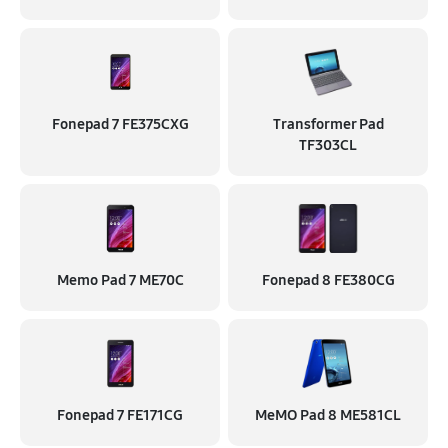
Fonepad 7 FE375CXG
Transformer Pad
TF303CL
Memo Pad 7 ME70C
Fonepad 8 FE380CG
Fonepad 7 FE171CG
MeMO Pad 8 ME581CL