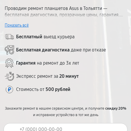
Проводим ремонт планшетов Asus в Тольятти —
бесплатная диагностика, прозрачные цены, гарантия.
Сначала назовём стоимость, потом приступим к работе.
Показать всё
Чиним планшетную технику Асус любых серий и годов.
Комплектующие на складе, большинство ремонтов — за
Бесплатный
выезд курьера
1–2 рабочих дня.
Бесплатная диагностика
даже при отказе
Гарантия
на ремонт до 3х лет
Экспресс ремонт за
20 минут
Стоимость от
500 рублей
Закажите ремонт в нашем сервисном центре, и получите
скидку 20%
и исправное устройство в тот же день